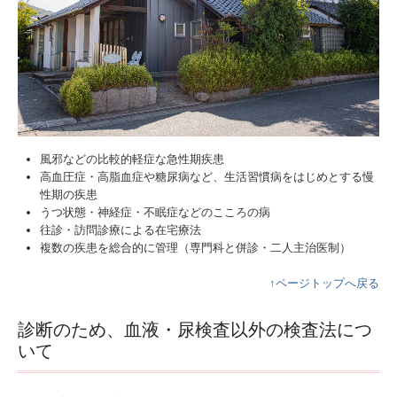
メンタルカウンセリング
訪看むかいしま通信
リハビリテーションサポート
風邪などの比較的軽症な急性期疾患
高血圧症・高脂血症や糖尿病など、生活習慣病をはじめとする慢
性期の疾患
うつ状態・神経症・不眠症などのこころの病
往診・訪問診療による在宅療法
複数の疾患を総合的に管理（専門科と併診・二人主治医制）
↑ページトップへ戻る
診断のため、血液・尿検査以外の検査法につ
いて