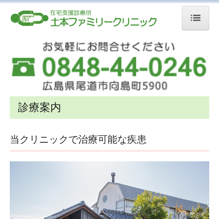
トップページ
お知らせ
当院のご案内
診療案内
スタッフ紹介
診療設備
当クリニックで治療可能な疾患
交通案内
診療案内
予防接種
在宅医療